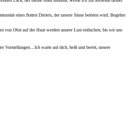
zenden Lack, der meine Haut umhüllt, werde ich zur Rebellin deiner
sität eines flotten Dreiers, der unsere Sinne betören wird. Begehre
n von Obst auf der Haut werden unsere Lust entfachen, bis wir uns
er Vorstellungen…Ich warte auf dich, heiß und bereit, unsere