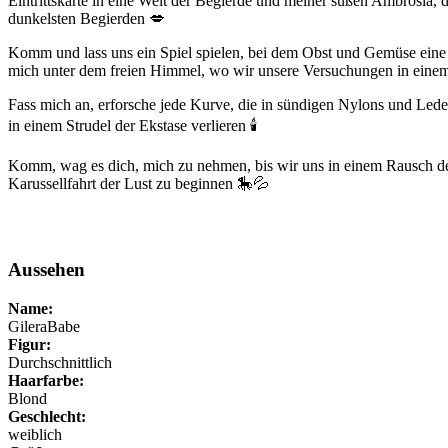
Eintrittskarte in eine Welt der Begierde und meiner süßen Ambrosia,
dunkelsten Begierden 💋
Komm und lass uns ein Spiel spielen, bei dem Obst und Gemüse eine 
mich unter dem freien Himmel, wo wir unsere Versuchungen in einem
Fass mich an, erforsche jede Kurve, die in sündigen Nylons und Led
in einem Strudel der Ekstase verlieren 🕯️
Komm, wag es dich, mich zu nehmen, bis wir uns in einem Rausch der 
Karussellfahrt der Lust zu beginnen 🎠💦
Aussehen
Name:
GileraBabe
Figur:
Durchschnittlich
Haarfarbe:
Blond
Geschlecht:
weiblich