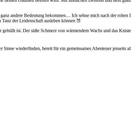
 die deinen Gaumen betören wird. Mit sinnlichen Dessous und dem glän
ganz andere Bedeutung bekommen… Ich sehne mich nach der rohen Inten
 Tanz der Leidenschaft ausleben können 🍑
er gehüllt ist. Der süße Schmerz von wärmendem Wachs und das Knister
Sinne wiederfinden, bereit für ein gemeinsames Abenteuer jenseits all